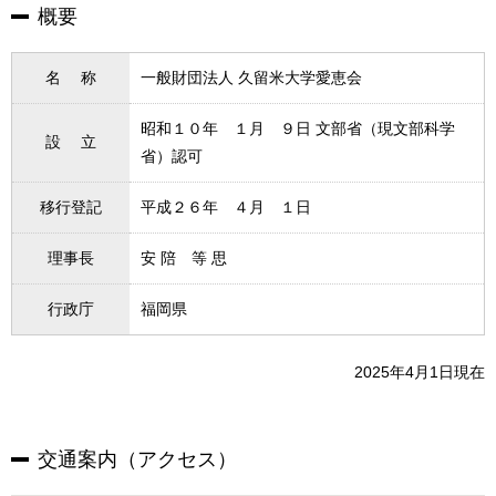
概要
名 称
一般財団法人 久留米大学愛恵会
昭和１０年 １月 ９日 文部省（現文部科学
設 立
省）認可
移行登記
平成２６年 ４月 １日
理事長
安 陪 等 思
行政庁
福岡県
2025年4月1日現在
交通案内（アクセス）